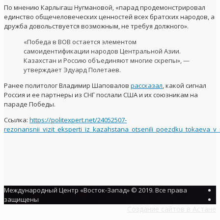
По мнению Карлыгаш Нугмановой, «парад продемонстрировал
единство общечеловеческих ценностей всех братских народов, а
дружба довольствуется возможным, не требуя должного».
«Победа в ВОВ остается элементом
самоидентификации народов Центральной Азии.
Казахстан и Россию объединяют многие скрепы», —
утверждает Эдуард Полетаев.
Ранее политолог Владимир Шаповалов
рассказал
, какой сигнал
Россия и ее партнеры из СНГ послали США и их союзникам на
параде Победы.
Ссылка:
https://politexpert.net/24052507-
rezonansnii_vizit_eksperti_iz_kazahstana_otsenili_poezdku_tokaeva_
Международный Центр «Восток-Запад» © 2019. Все права
защищены
Создание сайтов в Астане