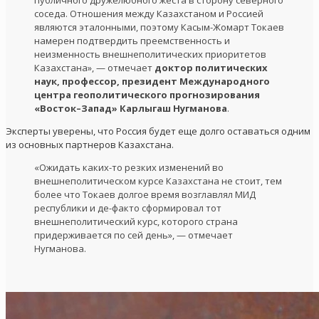
публичного дружелюбного жеста в сторону северного
соседа. Отношения между Казахстаном и Россией
являются эталонными, поэтому Касым-Жомарт Токаев
намерен подтвердить преемственность и
неизменность внешнеполитических приоритетов
Казахстана», — отмечает
доктор политических
наук, профессор, президент Международного
центра геополитического прогнозирования
«Восток–Запад» Карлыгаш Нугманова
.
Эксперты уверены, что Россия будет еще долго оставаться одним
из основных партнеров Казахстана.
«Ожидать каких-то резких изменений во
внешнеполитическом курсе Казахстана не стоит, тем
более что Токаев долгое время возглавлял МИД
республики и де-факто сформировал тот
внешнеполитический курс, которого страна
придерживается по сей день», — отмечает
Нугманова.