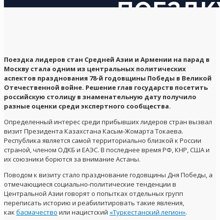
Поездка лидеров стан Средней Азии и Армении на парад в
Москву стала одним из центральных политических
аспектов празднования 78-й годовщины Победы в Великой
Отечественной войне. Решение глав государств посетить
российскую столицу в знаменательную дату получило
разные оценки среди экспертного сообщества.
Определенный интерес среди прибывших лидеров стран вызвал
визит Президента Казахстана Касым-Жомарта Токаева.
Республика является самой территориально близкой к России
страной, членом ОДКБ и ЕАЭС. В последнее время РФ, КНР, США и
их союзники борются за внимание Астаны.
Поводом к визиту стало празднование годовщины Дня Победы, а
отмечающиеся социально-политические тенденции в
Центральной Азии говорят о попытках отдельных групп
переписать историю и реабилитировать такие явления,
как
басмачество
или нацистский
«Туркестанский легион»
.