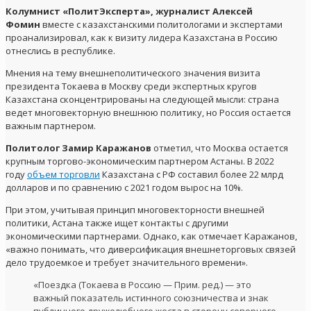
Колумнист «ПолитЭксперта», журналист Алексей
Фомин
вместе с казахстанскими политологами и экспертами
проанализировал, как к визиту лидера Казахстана в Россию
отнеслись в республике.
Мнения на тему внешнеполитического значения визита
президента Токаева в Москву среди экспертных кругов
Казахстана сконцентрированы на следующей мысли: страна
ведет многовекторную внешнюю политику, но Россия остается
важным партнером.
Политолог Замир Каражанов
отметил, что Москва остается
крупным торгово-экономическим партнером Астаны. В 2022
году
объем торговли
Казахстана с РФ составил более 22 млрд
долларов и по сравнению с 2021 годом вырос на 10%.
При этом, учитывая принцип многовекторности внешней
политики, Астана также ищет контакты с другими
экономическими партнерами. Однако, как отмечает Каражанов,
«важно понимать, что диверсификация внешнеторговых связей
дело трудоемкое и требует значительного времени».
«Поездка (Токаева в Россию — Прим. ред.) — это
важный показатель истинного союзничества и знак